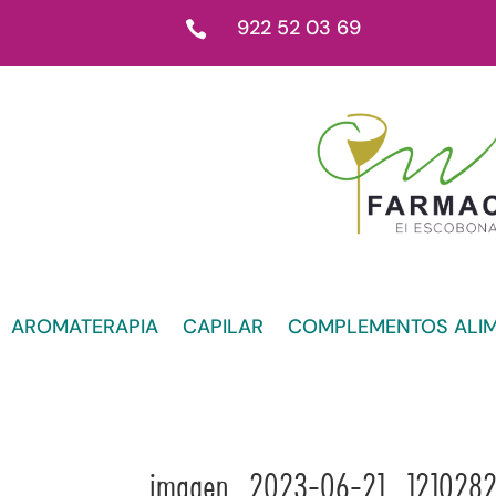
922 52 03 69

AROMATERAPIA
CAPILAR
COMPLEMENTOS ALIM
imagen_2023-06-21_121028