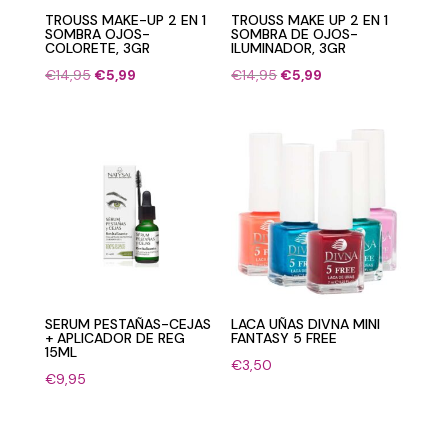
TROUSS MAKE-UP 2 EN 1
TROUSS MAKE UP 2 EN 1
SOMBRA OJOS-
SOMBRA DE OJOS-
COLORETE, 3GR
ILUMINADOR, 3GR
El
El
El
El
€
14,95
€
5,99
€
14,95
€
5,99
precio
precio
precio
precio
original
actual
original
actual
era:
es:
era:
es:
€14,95.
€5,99.
€14,95.
€5,99.
SERUM PESTAÑAS-CEJAS
LACA UÑAS DIVNA MINI
+ APLICADOR DE REG
FANTASY 5 FREE
15ML
€
3,50
€
9,95