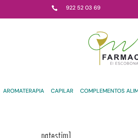
922 52 03 69

AROMATERAPIA
CAPILAR
COMPLEMENTOS ALIM
natestim1