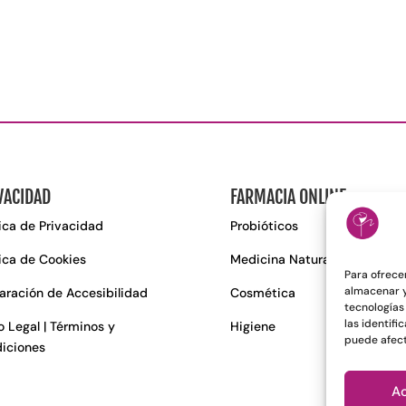
VACIDAD
FARMACIA ONLINE
tica de Privacidad
Probióticos
tica de Cookies
Medicina Natural
Para ofrece
almacenar y
aración de Accesibilidad
Cosmética
tecnologías
las identifi
o Legal | Términos y
Higiene
puede afect
iciones
A