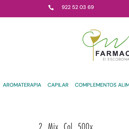
922 52 03 69

AROMATERAPIA
CAPILAR
COMPLEMENTOS ALIM
2_Mix_Col_500x