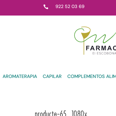
922 52 03 69

AROMATERAPIA
CAPILAR
COMPLEMENTOS ALIM
producte-65_1080x