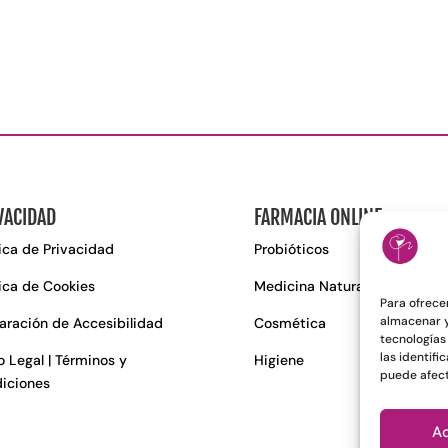
VACIDAD
FARMACIA ONLINE
tica de Privacidad
Probióticos
tica de Cookies
Medicina Natural
Para ofrece
almacenar y
aración de Accesibilidad
Cosmética
tecnologías
las identifi
o Legal | Términos y
Higiene
puede afect
iciones
A