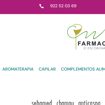
922 52 03 69

AROMATERAPIA
CAPILAR
COMPLEMENTOS ALIM
sebamed_champu_anticaspa_