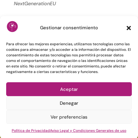
NextGenerationEU
Gestionar consentimiento
Para ofrecer las mejores experiencias, utilizamos tecnologías como las
cookies para almacenar y/o acceder a la información del dispositivo. El
consentimiento de estas tecnologías nos permitirá procesar datos
como el comportamiento de navegación o las identificaciones únicas
en este sitio. No consentir o retirar el consentimiento, puede afectar
negativamente a ciertas características y funciones.
Aceptar
Denegar
Ver preferencias
©
Farmacia El Escobonal.Todos los derechos
reservados | Página web creada por
Kvilar
Política de Privacidad
Aviso Legal y Condiciones Generales de uso
Agencia&Marketing