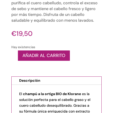
purifica el cuero cabelludo, controla el exceso
de sebo y mantiene el cabello fresco y ligero
por más tiempo. Disfruta de un cabello
saludable y equilibrado con menos lavados.
€
19,50
Hay existencias
AÑADIR AL CARRITO
Champú
a
la
ortiga
Descripción
BIO
-
KLORANE
El
champú a la ortiga BIO de Klorane
es la
cantidad
solución perfecta para el cabello graso y el
cuero cabelludo desequilibrado. Gracias a
su fórmula única enriquecida con extracto