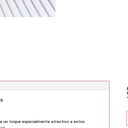
NS
a un toque especialmente atractivo a estos
ar!