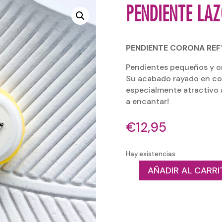
PENDIENTE LA
PENDIENTE CORONA RE
Pendientes pequeños y or
Su acabado rayado en col
especialmente atractivo 
a encantar!
€
12,95
Hay existencias
AÑADIR AL CARRI
PENDIENTE
LAZO
MACARONS
cantidad