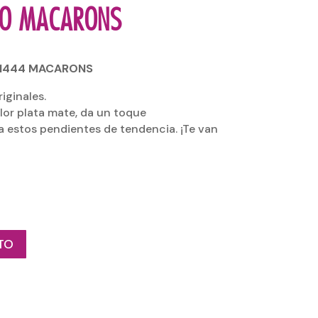
ZO MACARONS
F1444 MACARONS
iginales.
or plata mate, da un toque
a estos pendientes de tendencia. ¡Te van
TO