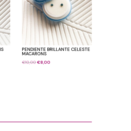
NS
PENDIENTE BRILLANTE CELESTE
MACARONS
El
El
€
10,00
€
8,00
precio
precio
original
actual
era:
es:
€10,00.
€8,00.