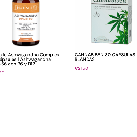
alie Ashwagandha Complex
CANNABIBEN 30 CAPSULAS
ápsulas | Ashwagandha
BLANDAS
66 con B6 y B12
€
21,50
90