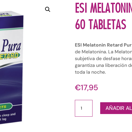
ESI MELATONI
60 TABLETAS
ESI Melatonin Retard Pur
de Melatonina. La Melatoni
subjetiva de desfase horar
garantiza una liberación 
toda la noche.
€
17,95
ESI
AÑADIR AL
MELATONIN
RETARD
PURA
1.95MG