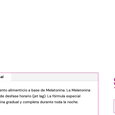
60
TABLETAS
cantidad
al
to alimenticio a base de Melatonina. La Melatonina
de desfase horario (jet lag). La fórmula especial
nina gradual y completa durante toda la noche.