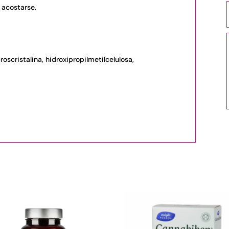
 acostarse.
roscristalina, hidroxipropilmetilcelulosa,