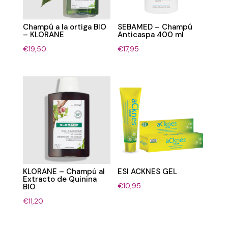
Champú a la ortiga BIO
SEBAMED – Champú
– KLORANE
Anticaspa 400 ml
€
19,50
€
17,95
KLORANE – Champú al
ESI ACKNES GEL
Extracto de Quinina
€
10,95
BIO
€
11,20