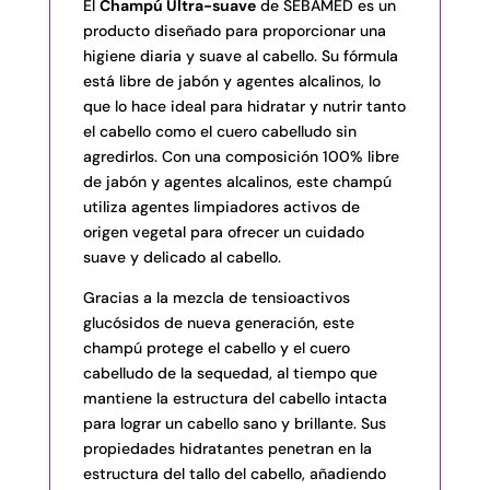
Diaria
El
Champú Ultra-suave
de SEBAMED es un
y
producto diseñado para proporcionar una
Suave
higiene diaria y suave al cabello. Su fórmula
del
está libre de jabón y agentes alcalinos, lo
Cabello
que lo hace ideal para hidratar y nutrir tanto
cantidad
el cabello como el cuero cabelludo sin
agredirlos. Con una composición 100% libre
de jabón y agentes alcalinos, este champú
utiliza agentes limpiadores activos de
origen vegetal para ofrecer un cuidado
suave y delicado al cabello.
Gracias a la mezcla de tensioactivos
glucósidos de nueva generación, este
champú protege el cabello y el cuero
cabelludo de la sequedad, al tiempo que
mantiene la estructura del cabello intacta
para lograr un cabello sano y brillante. Sus
propiedades hidratantes penetran en la
estructura del tallo del cabello, añadiendo