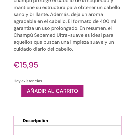
champú protege el cabello de la sequedad y
mantiene su estructura para obtener un cabello
sano y brillante. Además, deja un aroma
agradable en el cabello. El formato de 400 ml
garantiza un uso prolongado. En resumen, el
Champú Sebamed Ultra-suave es ideal para
aquellos que buscan una limpieza suave y un
cuidado diario del cabello.
€
15,95
Hay existencias
AÑADIR AL CARRITO
SEBAMED
-
Champú
Ultra-
Descripción
suave,
Higiene