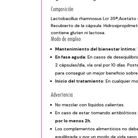
Composición
Lactobacillus rhamnosus Lcr 35®,Acetato 
Recubierto de la cápsula: Hidroxipropilmeti
contiene gluten ni lactosa.
Modo de empleo
Mantenimiento del bienestar íntimo:
En fase aguda:
En casos de desequilibrio
2 cápsulas/día, vía oral por 10 días. Po
para conseguir un mejor beneficio sobre
Inicio del tratamiento:
En cualquier mo
Advertencia
No mezclar con líquidos calientes.
En caso de estar tomando antibióticos
por lo menos 2h.
Los complementos alimenticios no deben
equilibrada y por un modo de vida sano.