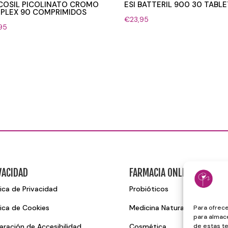
COSIL PICOLINATO CROMO
ESI BATTERIL 900 30 TABL
PLEX 90 COMPRIMIDOS
€
23,95
95
VACIDAD
FARMACIA ONLINE
tica de Privacidad
Probióticos
tica de Cookies
Medicina Natural
Para ofrece
para almace
de estas t
aración de Accesibilidad
Cosmética