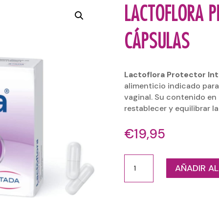
LACTOFLORA P
CÁPSULAS
Lactoflora Protector In
alimenticio indicado par
vaginal. Su contenido en
restablecer y equilibrar la
€
19,95
LACTOFLORA
AÑADIR AL
PROTECTOR
INTIMO
20
CÁPSULAS
cantidad