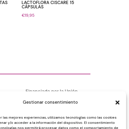
ETAS
LACTOFLORA CISCARE 15
CÁPSULAS
€
19,95
Financiado por la Unión
Europea –
NextGenerationEU
Gestionar consentimiento
r las mejores experiencias, utilizamos tecnologías como las cookies
nar y/o acceder a la información del dispositivo. El consentimiento
ecnologías nos permitirá procesar datos como el comportamiento de